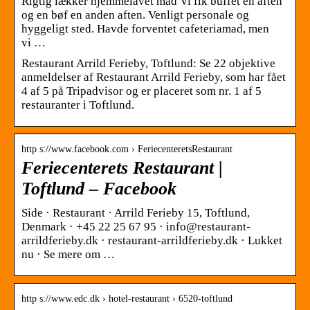
Rigtig lækker hjemmelavet mad Vi fik buffet en aften
og en bøf en anden aften. Venligt personale og
hyggeligt sted. Havde forventet cafeteriamad, men
vi …
Restaurant Arrild Ferieby, Toftlund: Se 22 objektive
anmeldelser af Restaurant Arrild Ferieby, som har fået
4 af 5 på Tripadvisor og er placeret som nr. 1 af 5
restauranter i Toftlund.
http s://www.facebook.com › FeriecenteretsRestaurant
Feriecenterets Restaurant |
Toftlund – Facebook
Side · Restaurant · Arrild Ferieby 15, Toftlund,
Denmark · +45 22 25 67 95 · info@restaurant-
arrildferieby.dk · restaurant-arrildferieby.dk · Lukket
nu · Se mere om …
http s://www.edc.dk › hotel-restaurant › 6520-toftlund