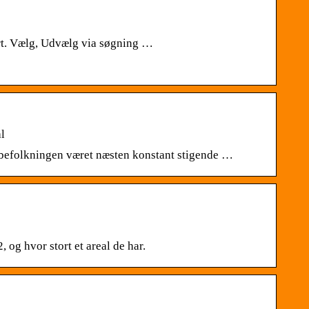
kort. Vælg, Udvælg via søgning …
al
 befolkningen været næsten konstant stigende …
g hvor stort et areal de har.