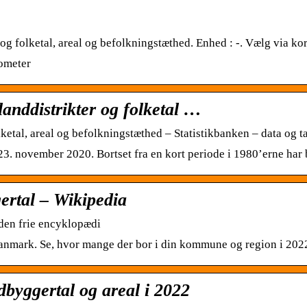
r og folketal, areal og befolkningstæthed. Enhed : -. Vælg via 
lometer
landdistrikter og folketal …
lketal, areal og befolkningstæthed – Statistikbanken – data og t
3. november 2020. Bortset fra en kort periode i 1980’erne har
rtal – Wikipedia
den frie encyklopædi
mark. Se, hvor mange der bor i din kommune og region i 2022, o
byggertal og areal i 2022