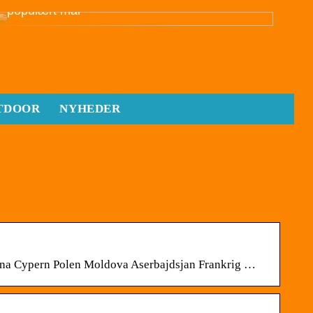
populært mål
TDOOR
NYHEDER
ana Cypern Polen Moldova Aserbajdsjan Frankrig …