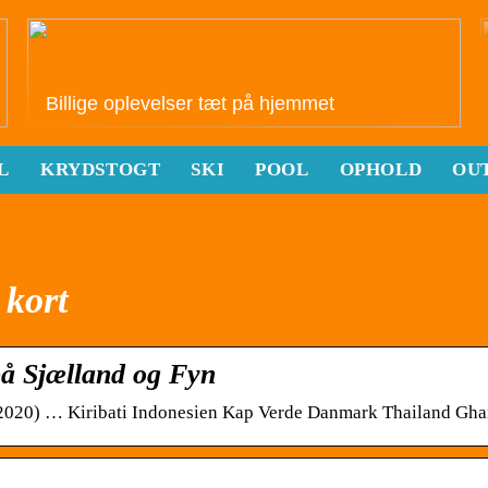
Billige oplevelser tæt på hjemmet
L
KRYDSTOGT
SKI
POOL
OPHOLD
OU
 kort
på Sjælland og Fyn
(2020) … Kiribati Indonesien Kap Verde Danmark Thailand Gh