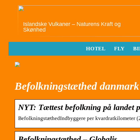
Islandske Vulkaner – Naturens Kraft og
Skønhed
HOTEL
FLY
BI
Befolkningstæthed danmark
NYT: Tættest befolkning på landet 
BefolkningstæthedIndbyggere per kvardratkilometer 
Befolkningstæthed – Globalis