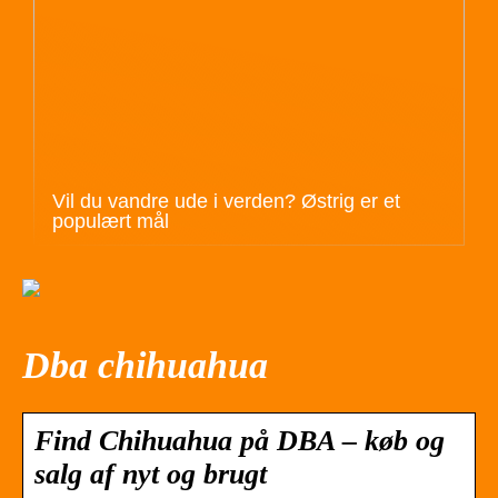
Vil du vandre ude i verden? Østrig er et
populært mål
Dba chihuahua
Find Chihuahua på DBA – køb og
salg af nyt og brugt