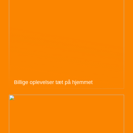
Billige oplevelser tæt på hjemmet