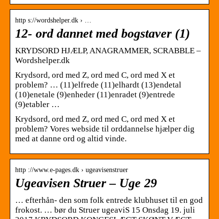
http s://wordshelper.dk › …
12- ord dannet med bogstaver (1)
KRYDSORD HJÆLP, ANAGRAMMER, SCRABBLE –
Wordshelper.dk
Krydsord, ord med Z, ord med C, ord med X et
problem? … (11)elfrede (11)elhardt (13)endetal
(10)enetale (9)enheder (11)enradet (9)entrede
(9)etabler …
Krydsord, ord med Z, ord med C, ord med X et
problem? Vores webside til orddannelse hjælper dig
med at danne ord og altid vinde.
http ://www.e-pages.dk › ugeavisenstruer
Ugeavisen Struer – Uge 29
… efterhån- den som folk entrede klubhuset til en god
frokost. … bør du Struer ugeaviS 15 Onsdag 19. juli