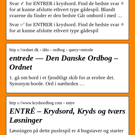
Svar ✓ for ENTRER i krydsord. Find de bedste svar ⭐
for at kunne afslutte ethvert type gådespil. Blandt
svarene du finder er den bedste Går ombord i med …
Svar ✅ for ENTRER i krydsord. Find de bedste svar ⭐
for at kunne afslutte ethvert type gådespil
http s://ordnet.dk › ddo › ordbog › query=entrede
entrede — Den Danske Ordbog –
Ordnet
1. gå om bord i et fjendtligt skib for at erobre det.
Synonym borde. Ord i nærheden …
http s://www.krydsordbog.com › entre
ENTRÉ – Krydsord, Kryds og tværs
Løsninger
Løsningen på dette puslespil er 4 bogstaver og starter