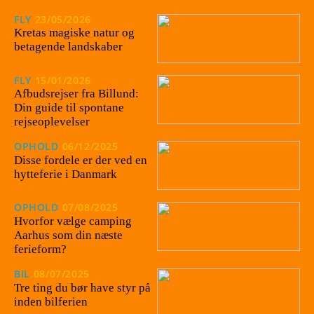
FLY
23/05/2026
Kretas magiske natur og
betagende landskaber
FLY
15/01/2026
Afbudsrejser fra Billund:
Din guide til spontane
rejseoplevelser
OPHOLD
06/12/2025
Disse fordele er der ved en
hytteferie i Danmark
OPHOLD
07/08/2025
Hvorfor vælge camping
Aarhus som din næste
ferieform?
BIL
08/07/2025
Tre ting du bør have styr på
inden bilferien