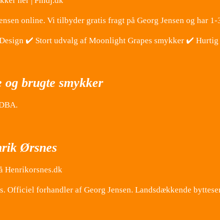
ker her | Pindj.dk
ensen online. Vi tilbyder gratis fragt på Georg Jensen og har 1-
Design ✔️ Stort udvalg af Moonlight Grapes smykker ✔️ Hurtig 
e og brugte smykker
 DBA.
rik Ørsnes
å Henrikorsnes.dk
 Officiel forhandler af Georg Jensen. Landsdækkende bytteser