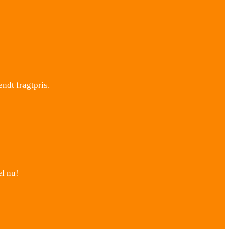
ndt fragtpris.
l nu!