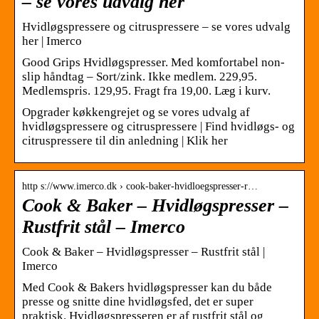
– se vores udvalg her
Hvidløgspressere og citruspressere – se vores udvalg
her | Imerco
Good Grips Hvidløgspresser. Med komfortabel non-
slip håndtag – Sort/zink. Ikke medlem. 229,95.
Medlemspris. 129,95. Fragt fra 19,00. Læg i kurv.
Opgrader køkkengrejet og se vores udvalg af
hvidløgspressere og citruspressere | Find hvidløgs- og
citruspressere til din anledning | Klik her
http s://www.imerco.dk › cook-baker-hvidloegspresser-r…
Cook & Baker – Hvidløgspresser –
Rustfrit stål – Imerco
Cook & Baker – Hvidløgspresser – Rustfrit stål |
Imerco
Med Cook & Bakers hvidløgspresser kan du både
presse og snitte dine hvidløgsfed, det er super
praktisk. Hvidløgspresseren er af rustfrit stål og