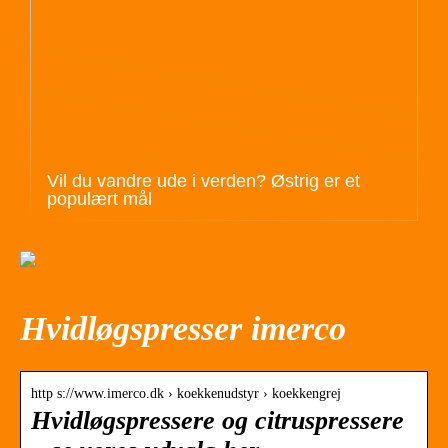
Vil du vandre ude i verden? Østrig er et
populært mål
Hvidløgspresser imerco
http s://www.imerco.dk › koekkenudstyr › koekkengrej
Hvidløgspressere og citruspressere