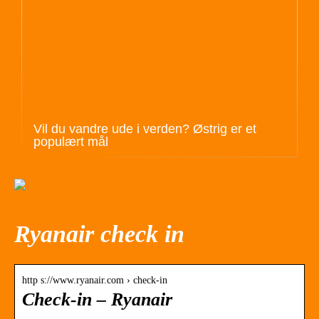
Vil du vandre ude i verden? Østrig er et
populært mål
Ryanair check in
http s://www.ryanair.com › check-in
Check-in – Ryanair